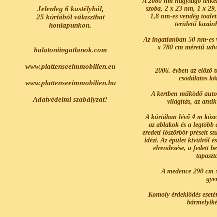
A 2080 nm nagyságó telken
Jelenleg 6 kastélyból,
szoba, 2 x 23 nm, 1 x 29
1,8 nm-es vendég toale
25 kúriából választhat
területű kazánh
honlapunkon.
Az ingatlanban 50 nm-es v
x 780 cm méretű udva
balatoniingatlanok.com
www.plattenseeimmobilien.eu
2006. évben az előző t
csodálatos kö
www.plattenseeimmobilien.hu
A kertben működő autom
Adatvédelmi szabályzat!
világítás, az anti
A kúriában lévő 4 m közel
az ablakok és a legtöbb 
eredeti lószőrbőr préselt st
idézi.
Az épület kívülről é
elrendezése, a fedett b
tapaszt
A medence 290 cm x
gye
Komoly érdeklődés eseté
bármelyiké