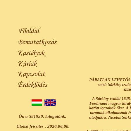
PÁRATLAN LEHETŐSÉG! T
emelt Sárközy család
száz
A Sárközy család 1628
Ferdinánd magyar királyt
között igazolták őket. A 
tartottak alkalmasnak és
Ön a 581930. látogatónk.
utódjukra, Nicolas Sárkö
Utolsó frissítés : 2026.06.08.